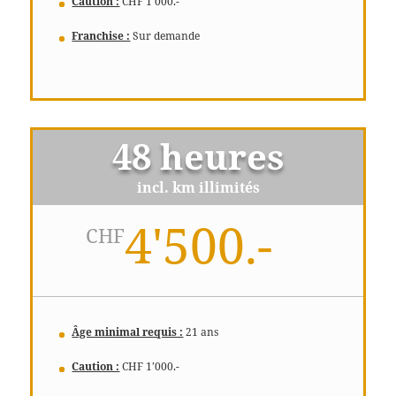
Caution :
CHF 1’000.-
Franchise :
Sur demande
48 heures
incl. km illimités
4'500.-
CHF
Âge minimal requis :
21 ans
Caution :
CHF 1’000.-