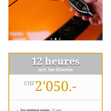
12 heures
incl. km illimités
2'050.-
CHF
Âge minimal requis :
21 ans