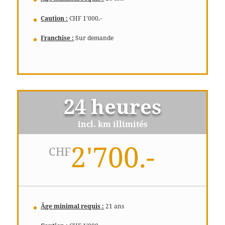
Caution :
CHF 1’000.-
Franchise :
Sur demande
24 heures
incl. km illimités
2'700.-
CHF
Âge minimal requis :
21 ans