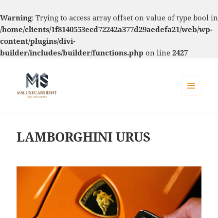
Warning
: Trying to access array offset on value of type bool in
/home/clients/1f8140553ecd72242a377d29aedefa21/web/wp-
content/plugins/divi-
builder/includes/builder/functions.php
on line
2427
MENU
ET
MS Luxe Cars Rent
WIDGETS
LAMBORGHINI URUS